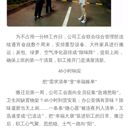
为不占用一分钟工作日，公司工会联合综合管理部连
续通宵奋战数个周末，安排重型设备、大件家具进行搬
运；炭包、绿萝、空气净化器排成“除味阵”，提前上岗，
确保上班的第一个清晨，职工推开门是满屋清新。
48小时响应
把“需求清单”变“幸福账单”
搬迁后第一周，公司工会面向全员征集“急难愁盼”。
卫生间缺置物架？48小时到货安装；办公室偶有异味？除
味凝胶当天上岗……一条条“微心愿”被连夜列入清单，又
迅速变成“已送达”，把“幸福大唐”装进职工的日常。搬迁
后，职工心气聚、思想稳、士气一路向“阳”。