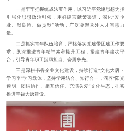
一是牢牢把握统战法宝作用，以习近平党建思想为指
引强化思想政治引领，用好建言献策渠道，深化“爱企
业、献良策、做贡献”活动，广泛凝聚党外人才智慧力
量。
二是抓实青年队伍培育，严格落实党建带团建工作要
求，纵深推进青年精神素养提升工程，搭建青年建功平
台，引导青年职工挺膺担当、奋勇争先。
三是深耕书香企业文化建设，持续打造“文化大唐・
学习季”学习载体，坚持学用结合、知行合一，涵养“阳光
透明、团结协作、相互信任、充满关爱”文化生态，扎实
推进幸福大唐建设。