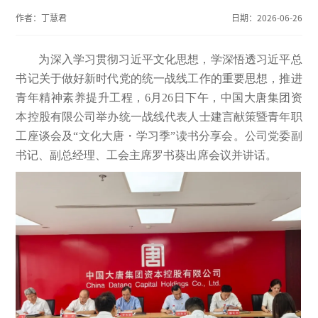
作者：
丁慧君
日期：
2026-06-26
为深入学习贯彻习近平文化思想，学深悟透习近平总
书记关于做好新时代党的统一战线工作的重要思想，推进
青年精神素养提升工程，6月26日下午，中国大唐集团资
本控股有限公司举办统一战线代表人士建言献策暨青年职
工座谈会及“文化大唐・学习季”读书分享会。公司党委副
书记、副总经理、工会主席罗书葵出席会议并讲话。