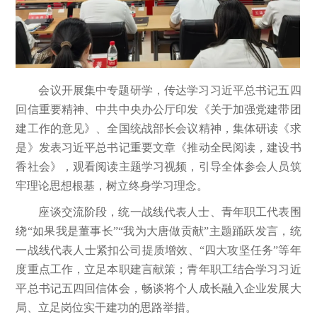
会议开展集中专题研学，传达学习习近平总书记五四
回信重要精神、中共中央办公厅印发《关于加强党建带团
建工作的意见》、全国统战部长会议精神，集体研读《求
是》发表习近平总书记重要文章《推动全民阅读，建设书
香社会》，观看阅读主题学习视频，引导全体参会人员筑
牢理论思想根基，树立终身学习理念。
座谈交流阶段，统一战线代表人士、青年职工代表围
绕“如果我是董事长”“我为大唐做贡献”主题踊跃发言，统
一战线代表人士紧扣公司提质增效、“四大攻坚任务”等年
度重点工作，立足本职建言献策；青年职工结合学习习近
平总书记五四回信体会，畅谈将个人成长融入企业发展大
局、立足岗位实干建功的思路举措。