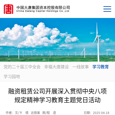
党的二十届三中全会
幸福大唐建设
一线故事
学习教育
学习园地
融资租赁公司开展深入贯彻中央八项
规定精神学习教育主题党日活动
作者：
文/卞 倩 达丽美 图/程 语
日期：
2025-04-18