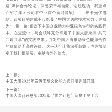
路”媒体合作论坛，深感荣幸与自豪。论坛现场，我重点
介绍了集团公司在中亚首个新能源项目——布卡光伏电
站。该项目的建成不仅彰显了中国大唐的技术实力，更成
为“一带一路”倡议下中国企业助力中亚绿色转型的实践样
本。在交流中，与会领导充分肯定了中国大唐秉持“共商
共建共享”的实践成果，并对中国大唐推动绿色能源合作
的价值给予高度评价。这份认可让我深受鼓舞，也更加坚
定了我扎根基层、奉献海外的信念。
上一篇：
中国大唐2025年宣传思想文化能力提升培训班开班
下一篇：
中国大唐召开总部2025年“优才计划”新员工见面会