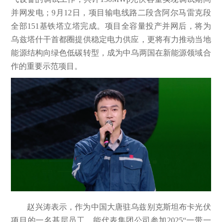
并网发电；9月12日，项目输电线路二段含阿尔马雷克段
全部151基铁塔立塔完成。项目全容量投产并网后，将为
乌兹塔什干首都圈提供稳定电力供应，更将有力推动当地
能源结构向绿色低碳转型，成为中乌两国在新能源领域合
作的重要示范项目。
赵兴涛表示，作为中国大唐驻乌兹别克斯坦布卡光伏
项目的一名基层员工，能代表集团公司参加2025“一带一