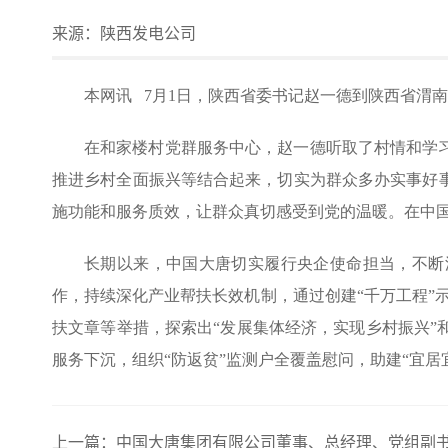
来源：
陕西发电公司
本网讯 7月1日，陕西省委书记赵一德到陕西省渭
在和家楼村党群服务中心，赵一德听取了村情和学
推进乡村全面振兴等结合起来，切实为群众多办实事好
施功能和服务质效，让群众真切感受到党的温暖。在中
长期以来，中国大唐切实履行央企使命担当，不断深
作，持续深化产业帮扶长效机制，通过创建“千万工程”
扶文章等举措，探索出“发展集体经济，实现乡村振兴”
服务下沉，组织“防返贫”监测户全覆盖慰问，助建“宜
上一篇：
中国大唐集团有限公司董事、总经理、党组副