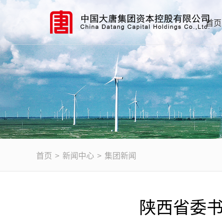
首页
首页
>
新闻中心
>
集团新闻
陕西省委