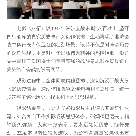
电影《八佰》以1937年淞沪会战末期“八百壮士”坚守
四行仓库的真实历史事件为创作依据，生动再现了淞沪会
战中四行仓库保卫战的壮烈场景。该片不仅是对革命历史
的深刻呈现，更是对中华民族伟大精神的热情讴歌。影片
集中展现了爱国将士们英勇顽强的战斗意志和在民族危亡
关头浴血奋战的崇高气节。
观影过程中，全体同志肃穆凝神，深切沉浸于战火纷
飞的历史情境，深刻体悟战争之惨烈与和平之珍贵，进一
步筑牢了铭记历史、捍卫和平的思想根基。
观影结束后，与会人员紧扣影片主题深入开展研讨交
流，结合各自工作实际畅谈思想体会。硝烟虽已远去，精
神历久弥新。大家一致表示，要永远铭记历史，缅怀先
烈，立足本职岗位锐意进取，为公司高质量发展做出贡